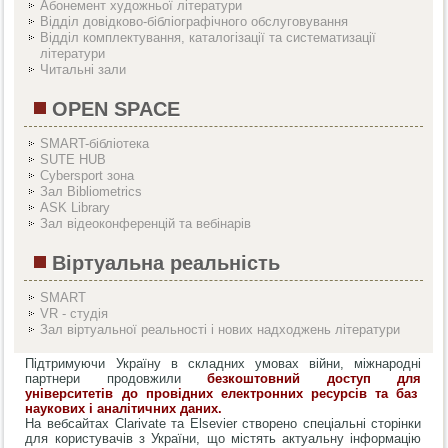
Абонемент художньої літератури
Відділ довідково-бібліографічного обслуговування
Вiддiл комплектування, каталогізації та систематизації
літератури
Читальні зали
OPEN SPACE
SMART-бібліотека
SUTE HUB
Cybersport зона
Зал Bibliometrics
ASK Library
Зал відеоконференцій та вебінарів
Віртуальна реальність
SMART
VR - студія
Зал віртуальної реальності і нових надходжень літератури
Підтримуючи Україну в складних умовах війни, міжнародні
партнери продовжили
безкоштовний доступ для
університетів до провідних електронних ресурсів та баз
наукових і аналітичних даних.
На вебсайтах Clarivate та Elsevier створено спеціальні сторінки
для користувачів з України, що містять актуальну інформацію