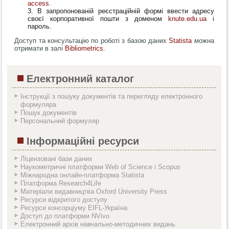
access.
В запропонованій реєстраційній формі ввести адресу
своєї корпоративної пошти з доменом
knute.edu.ua
і
пароль.
Доступ та консультацію по роботі з базою даних
Statista
можна
отримати в залі
Bibliometrics
.
Електронний каталог
Інструкції з пошуку документів та перегляду електронного
формуляра
Пошук документів
Персональний формуляр
Інформаційні ресурси
Ліцензовані бази даних
Наукометричні платформи Web of Science і Scopus
Міжнародна онлайн-платформа Statista
Платформа Research4Life
Матеріали видавництва Oxford University Press
Ресурси відкритого доступу
Ресурси консорціуму EIFL-Україна
Доступ до платформи NVivo
Електронний архів навчально-методичних видань