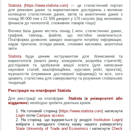
Statista (
https://www.statista.com
)
— це статистичний портал
для ринкових даних та маркетингових досліджень з великою
колекцією статистичних даних, звітів та аналітичних даних з
понад 80 000 тем з 22 500 джерел у 170 галузях (від економіки,
фінансів до технологій, споживчих товарів тощо).
Велика база даних містить понад 1 млн. статистичних даних,
графіків, таблиць, файлів, що постійно оновлюються.
Платформа дозволяє швидко знаходити потрібну інформацію,
надає прогнози, огляди ринків, споживчі висновки, аналітичні
звіти.
Statista
буде цінним інструментом для: бізнесменів та
маркетологів (аналіз ринку, конкурентів, розробка стратегій),
дослідників та здобувачів вищої освіти (для написання
наукових статей, кваліфікаційних, курсових робіт, проєктів),
журналістів (отримання достовірної інформації) та всіх, кого
цікавить статистика для саморозвитку та розуміння глобальних
тенденцій.
Реєстрація на платформі Statista
Для реєстрації на платформі
Statista
(
в університеті або
віддалено
) необхідно зробити декілька кроків:
На головній сторінці (
https://www.statista.com
) натиснути
Login
потім
Campus access
.
На сторінці, що відкриється (у розділі
Institution Login
)
вибрати з випадного списку назву нашого університету
State University of Trade and Economics
і натиснути
Check