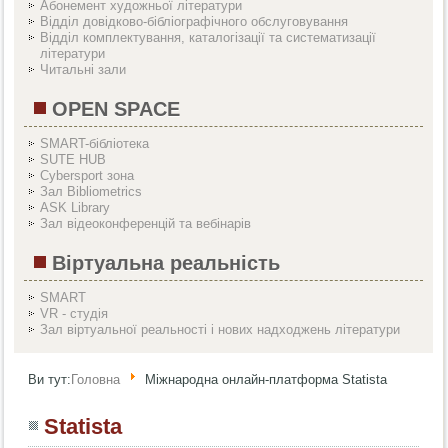
Абонемент художньої літератури
Відділ довідково-бібліографічного обслуговування
Вiддiл комплектування, каталогізації та систематизації
літератури
Читальні зали
OPEN SPACE
SMART-бібліотека
SUTE HUB
Cybersport зона
Зал Bibliometrics
ASK Library
Зал відеоконференцій та вебінарів
Віртуальна реальність
SMART
VR - студія
Зал віртуальної реальності і нових надходжень літератури
Ви тут:
Головна
Міжнародна онлайн-платформа Statista
Statista